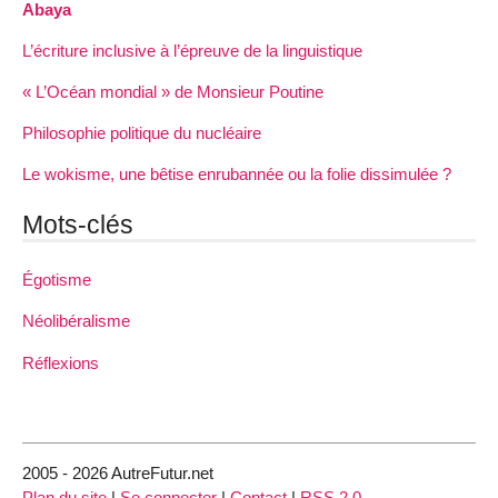
Abaya
L’écriture inclusive à l’épreuve de la linguistique
« L’Océan mondial » de Monsieur Poutine
Philosophie politique du nucléaire
Le wokisme, une bêtise enrubannée ou la folie dissimulée ?
Mots-clés
Égotisme
Néolibéralisme
Réflexions
2005 - 2026 AutreFutur.net
Plan du site
|
Se connecter
|
Contact
|
RSS 2.0