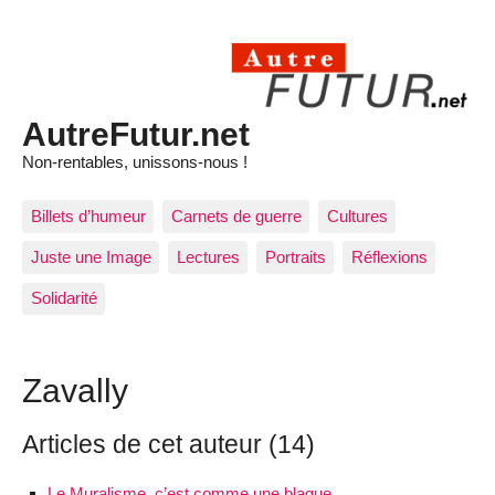
AutreFutur.net
Non-rentables, unissons-nous !
Billets d’humeur
Carnets de guerre
Cultures
Juste une Image
Lectures
Portraits
Réflexions
Solidarité
Zavally
Articles de cet auteur (14)
Le Muralisme, c’est comme une blague…