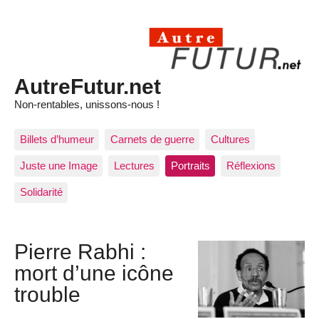
AutreFutur.net
Non-rentables, unissons-nous !
Billets d’humeur
Carnets de guerre
Cultures
Juste une Image
Lectures
Portraits
Réflexions
Solidarité
Pierre Rabhi :
mort d’une icône
trouble