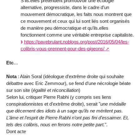
S’ils.elles prétendent promouvoir une écologie
alternative, progressiste, dans le cadre d’un
mouvement démocratique, les faits nous montrent que
ce mouvement et ceux qui lui sont liés sont organisés
de manière peu démocratique et qu’ils.elles
fonctionnent comme une véritable entreprise capitaliste.
https://pavebrulant.noblogs.org/post/2016/05/04/les-
colibris-vous-prennent-pour-des-pigeons/
Etc
…
Nota
: Alain Soral (idéologue d’extrême droite qui souhaite
débattre avec Eric Zemmour), se fend d’une nécrologie béate
sur son site (
égalité et réconciliation
)
Selon lui, critiquer Pierre Rabhi (y compris ses liens
conspirationnistes et d’extrême droite), serait "
une médaille
que décernent des idiots à un sage qu’ils ne méritent pas.
L’âme et l’esprit de Pierre Rabhi n’ont pas fini d’essaimer. Et,
tels des colibris, nous en ferons notre petite part.
".
Dont acte