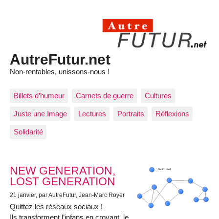
AutreFutur.net
Non-rentables, unissons-nous !
Billets d’humeur
Carnets de guerre
Cultures
Juste une Image
Lectures
Portraits
Réflexions
Solidarité
Articles les plus récents
NEW GENERATION,
LOST GENERATION
21 janvier
, par AutreFutur, Jean-Marc Royer
Quittez les réseaux sociaux !
Ils transforment l’infans en croyant, le