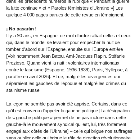
dans les précédents numéros la rubrique « Pendant la guerre
la lutte continue » et « Paroles féministes d’Ukraine »] Les
quelque 4 000 pages parues de cette revue en témoignent.
¡ No pasarán !
Il y a 90 ans, en Espagne, ce mot d’ordre ralliait celles et ceux
qui, dans le monde, se levaient pour empêcher la nuit de
tomber d’abord sur l’Espagne, ensuite sur l’Europe entière
[Voir notamment Jean Batou, Ami-Jacques Rapin, Stéfanie
Prezioso, Quand vient la nuit : volontaires internationaux
contre le fascisme (Espagne, 1936-1939), Paris, Syllepse, à
paraître en avril 2026]. Et ce, malgré les divergences qui
séparaient les gauches de l’époque et malgré les crimes du
stalinisme russe.
La leçon ne semble pas avoir été apprise. Certains, dans ce
qu’il est convenu d’appeler la gauche politique [La désignation
de « gauche politique » permet de ne pas inclure dans cette
gauche-là le mouvement syndical qui est, lui, très fortement
engagé aux côtés de l’Ukraine] – celle qui brigue nos suffrages
sans oublier celle qui brigue le rôle de direction révolutionnaire