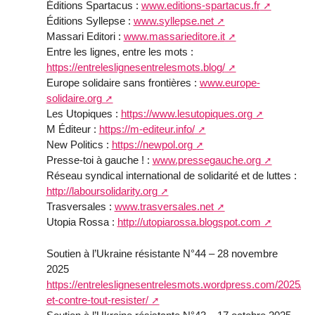
Éditions Spartacus :
www.editions-spartacus.fr
Éditions Syllepse :
www.syllepse.net
Massari Editori :
www.massarieditore.it
Entre les lignes, entre les mots :
https://entreleslignesentrelesmots.blog/
Europe solidaire sans frontières :
www.europe-
solidaire.org
Les Utopiques :
https://www.lesutopiques.org
M Éditeur :
https://m-editeur.info/
New Politics :
https://newpol.org
Presse-toi à gauche ! :
www.pressegauche.org
Réseau syndical international de solidarité et de luttes :
http://laboursolidarity.org
Trasversales :
www.trasversales.net
Utopia Rossa :
http://utopiarossa.blogspot.com
Soutien à l’Ukraine résistante N°44 – 28 novembre
2025
https://entreleslignesentrelesmots.wordpress.com/2025/11
et-contre-tout-resister/