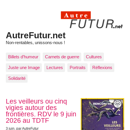
AutreFutur.net
Non-rentables, unissons-nous !
Billets d’humeur
Carnets de guerre
Cultures
Juste une Image
Lectures
Portraits
Réflexions
Solidarité
Articles les plus récents
Les veilleurs ou cinq
vigies autour des
frontières. RDV le 9 juin
2026 au TDTF
3 juin
, par AutreFutur