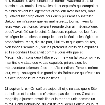
nuit, Bakounine avait entendu un horrible vacarme dans le
bassin et, au matin, il trouva les deux expulsés qui campaient
tout nus devant les logements qu’on leur avait laissés, mais
qui étaient bien trop étroits pour qu’ils puissent s’y installer.
Bakounine m’assura que les malheureux, tournant vers lui
leurs yeux vert foncé, l’avaient regardé d’un air mélancolique,
et qu’il avait été sur le point, à plusieurs reprises, de leur faire
réintégrer les anciennes coquilles dont ils étaient les légitimes
propriétaires. Mais, d’autre part, il lui revint quelques doutes,
bien fondés semble-t-il, sur les prétendus droits des expulsés
et il se conduisit tout à fait comme Louis-Philippe et
Metternich : il considéra l’affaire comme « un fait accompli » et
maintint le « statu quo ». Les expulsés prirent alors leur
mésaventure tellement à cœur qu’ils rendirent l’âme le même
jour, ce qui soulagea d’un grand poids Bakounine qui n’eut plus
à s’occuper de leurs droits légitimes. [...]
23 septembre
.– On célèbre aujourd’hui je ne sais quelle fête
catholique et les cloches n’arrêtent pas de sonner. C’est une
magnifique journée ensoleillée et la mer est unie comme un
miroir. L’ami Bakounine, qui est devenu depuis quelques jours