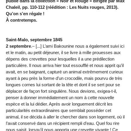
publié dans la collection « Noir et Rouge » dirigée par Max
Chaleil, pp. 110-112 (réédition : Les Nuits rouges, 2013).
Qu’on s’en régale !
À contretemps.
Saint-Malo, septembre 1845
2 septembre
.– [...] L’ami Bakounine nous a également suivi ici
et le matin, au petit déjeuner, il se livre à mille prouesses aux
dépens des crevettes pour lesquelles il a une prédilection
particulière. Il nous arriva hier tout essoufflé et nous apprit qu’il
avait, en se baignant, capturé un animal extrêmement curieux
ayant à peu près la forme d’un crocodile, mais pourvu de très
longues cornes lui sortant de la tête et dont il se sert pour se
déplacer de façon fort singulière. Nous devions, exigea-t-il,
penser à donner immédiatement un nom à cette nouvelle
espèce et la lui dédier. Après avoir longuement décrit les
particularités extraordinaires que semblait posséder cet
animal, il se décida à aller le chercher dans son logement, où il
l’avait conservé dans un récipient rempli d’eau. Quel fou rire
nous saisit, lorsqu’il nous apporta une crevette vivante ! Ce