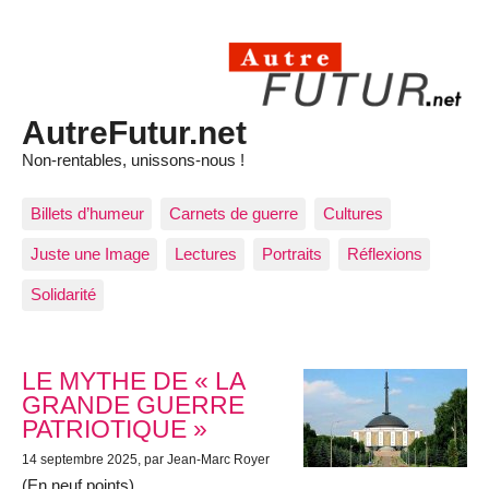
AutreFutur.net
Non-rentables, unissons-nous !
Billets d’humeur
Carnets de guerre
Cultures
Juste une Image
Lectures
Portraits
Réflexions
Solidarité
Articles les plus récents
LE MYTHE DE « LA
GRANDE GUERRE
PATRIOTIQUE »
14 septembre 2025
, par Jean-Marc Royer
(En neuf points)