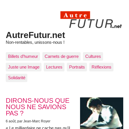
AutreFutur.net
Non-rentables, unissons-nous !
Billets d’humeur
Carnets de guerre
Cultures
Juste une Image
Lectures
Portraits
Réflexions
Solidarité
Articles les plus récents
DIRONS-NOUS QUE
NOUS NE SAVIONS
PAS ?
6 août
, par Jean-Marc Royer
« Le milliardaire ne cache pas qu’il