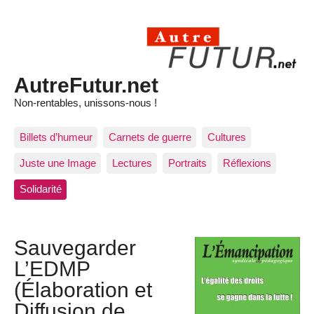
AutreFutur.net
Non-rentables, unissons-nous !
Billets d’humeur
Carnets de guerre
Cultures
Juste une Image
Lectures
Portraits
Réflexions
Solidarité
Sauvegarder
L’EDMP
(Élaboration et
Diffusion de