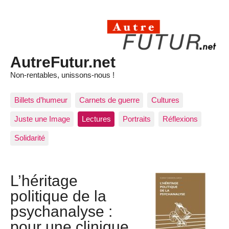
AutreFutur.net
Non-rentables, unissons-nous !
Billets d’humeur
Carnets de guerre
Cultures
Juste une Image
Lectures
Portraits
Réflexions
Solidarité
L’héritage
politique de la
psychanalyse :
pour une clinique