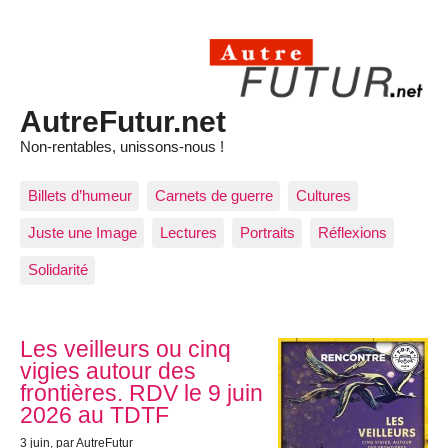
AutreFutur.net
Non-rentables, unissons-nous !
Billets d’humeur
Carnets de guerre
Cultures
Juste une Image
Lectures
Portraits
Réflexions
Solidarité
Articles les plus récents
Les veilleurs ou cinq
vigies autour des
frontières. RDV le 9 juin
2026 au TDTF
3 juin
, par AutreFutur